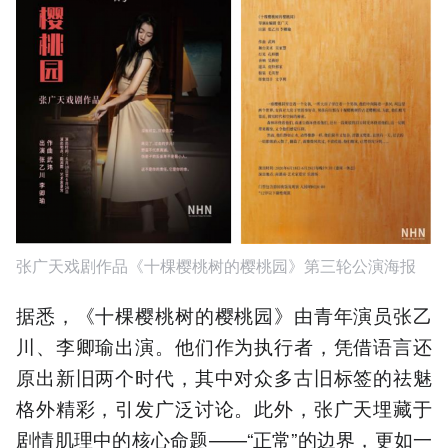
张广天戏剧作品《十棵樱桃树的樱桃园》第三轮公演海报
据悉，《十棵樱桃树的樱桃园》由青年演员张乙
川、李卿瑜出演。他们作为执行者，凭借语言还
原出新旧两个时代，其中对众多古旧标签的祛魅
格外精彩，引发广泛讨论。此外，张广天埋藏于
剧情肌理中的核心命题——“正常”的边界，更如一