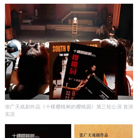
张广天戏剧作品《十棵樱桃树的樱桃园》第三轮公演 首演
实况