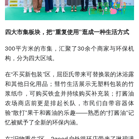
四大市集板块，把“重复使用”逛成一种生活方式
300平方米的市集，汇聚了30余个商家与环保机
构，分为四大区域。
在“不买新包装”区，屈臣氏带来可替换装的沐浴露
和其他日化用品；彗竹生活展示无塑料包装的竹
浆纸巾，可购买铁盒并持续购买补充装；打酱油
农场商店前更是排起长队，市民们自带容器体
验“散打”果干和酱油的乐趣——熟悉的“打酱油”记
忆被赋予了全新的环保内涵。
在“旧物重生”区，2good户外循环店带来了琳琅满