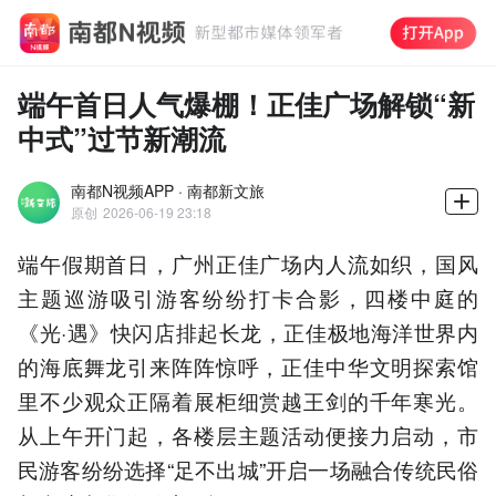
端午首日人气爆棚！正佳广场解锁“新
中式”过节新潮流
南都N视频APP · 南都新文旅
原创
2026-06-19 23:18
端午假期首日，广州正佳广场内人流如织，国风
主题巡游吸引游客纷纷打卡合影，四楼中庭的
《光·遇》快闪店排起长龙，正佳极地海洋世界内
的海底舞龙引来阵阵惊呼，正佳中华文明探索馆
里不少观众正隔着展柜细赏越王剑的千年寒光。
从上午开门起，各楼层主题活动便接力启动，市
民游客纷纷选择“足不出城”开启一场融合传统民俗