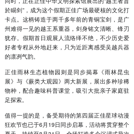
同时，正在正佳中华文明探索馆展出的“越王者旨
於睗剑”，成为这个假期正佳广场最硬核的文化打
卡点。这柄铸造于两千多年前的青铜宝剑，是广
州难得一见的越王系重器，剑身铭文清晰、锋刃
犹存。假期首日观展人流络绎不绝，不少历史爱
好者专程从外地赶来，只为近距离感受吴越兵器
的凛冽气韵。
正佳雨林生态植物园则是同步揭幕《雨林昆虫
展》与《蕨类大观园》两大新展，展出多种珍稀
物种，配合趣味科普课堂，吸引大批亲子家庭驻
足探索。
值得一提的是，备受期待的第四届正佳星球动漫
狂欢节也已于6月19日同步启幕，活动将贯穿整个
夏天，持续至8月31日。全场打造多个沉浸式异次