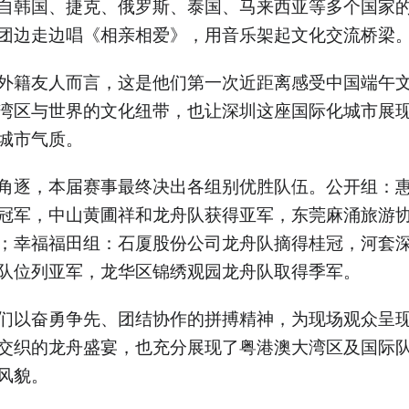
自韩国、捷克、俄罗斯、泰国、马来西亚等多个国家
团边走边唱《相亲相爱》，用音乐架起文化交流桥梁
外籍友人而言，这是他们第一次近距离感受中国端午
湾区与世界的文化纽带，也让深圳这座国际化城市展
城市气质。
角逐，本届赛事最终决出各组别优胜队伍。公开组：
冠军，中山黄圃祥和龙舟队获得亚军，东莞麻涌旅游
；幸福福田组：石厦股份公司龙舟队摘得桂冠，河套
队位列亚军，龙华区锦绣观园龙舟队取得季军。
们以奋勇争先、团结协作的拼搏精神，为现场观众呈
交织的龙舟盛宴，也充分展现了粤港澳大湾区及国际
风貌。