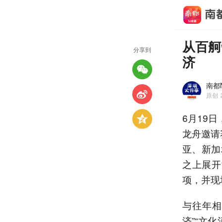
从百舸
分享到
济
南都
原创
6月19
龙舟邀请
亚、新加
之上展开
项，并现
与往年相
济”“文