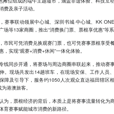
特色摊位组成的端午主题墟市，涵盖非遗体验、科技互
消费及亲子活动。
，赛事联动领展中心城、深圳书城·中心城、KK ON
广场等13家商圈，推出“消费换门票、票根享优惠”等
，市民可凭消费兑换观赛门票，也可凭赛事票根享受
惠，实现“观赛+消费+休闲”一体化体验。
专线同步开通，将赛场与周边商圈串联起来，推动赛
伸。现场共发出14趟班车，在现场安保、工作人员
保障及引导下，服务约1050人次观众直达福田辖区
成为港澳旅客。
认为，票根经济的背后，本质上是将赛事流量转化为
体育赛事赋能城市消费的新路径。