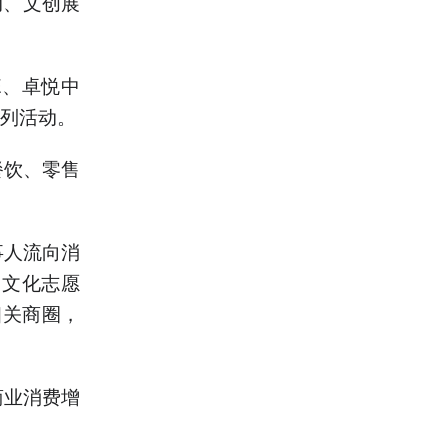
动、文创展
E、卓悦中
系列活动。
餐饮、零售
事人流向消
、文化志愿
相关商圈，
商业消费增