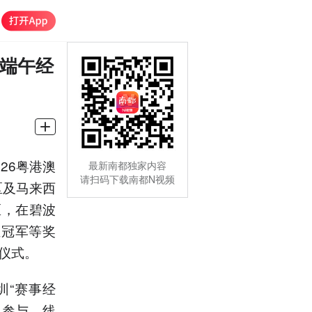
活端午经
26粤港澳
最新南都独家内容
请扫码下载南都N视频
区及马来西
区，在碧波
组冠军等奖
仪式。
圳“赛事经
客参与，线