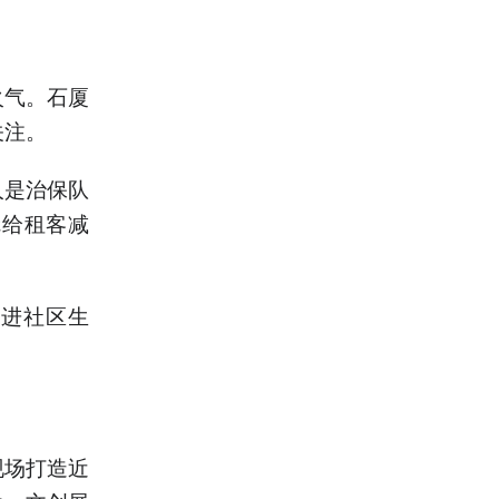
火气。石厦
关注。
人是治保队
冠给租客减
走进社区生
现场打造近