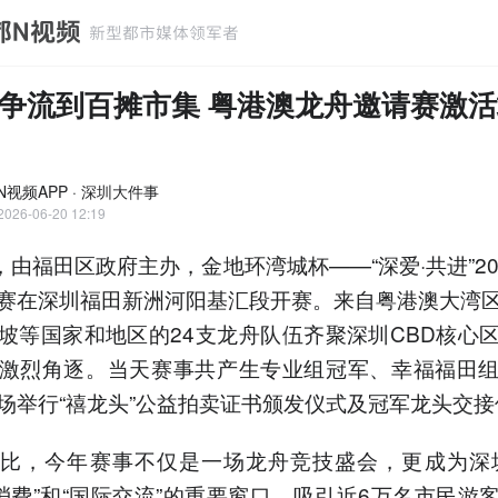
争流到百摊市集 粤港澳龙舟邀请赛激
N视频APP · 深圳大件事
2026-06-20 12:19
日，由福田区政府主办，金地环湾城杯——“深爱·共进”20
赛在深圳福田新洲河阳基汇段开赛。来自粤港澳大湾
坡等国家和地区的24支龙舟队伍齐聚深圳CBD核心
激烈角逐。当天赛事共产生专业组冠军、幸福福田
场举行“禧龙头”公益拍卖证书颁发仪式及冠军龙头交接
比，今年赛事不仅是一场龙舟竞技盛会，更成为深
化消费”和“国际交流”的重要窗口，吸引近6万名市民游