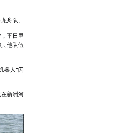
会龙舟队。
业，平日里
与其他队伍
机器人“闪
。
化在新洲河