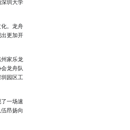
的深圳大学
。
文化。龙舟
现出更加开
惠州家乐龙
协会龙舟队
深圳园区工
现了一场速
队伍昂扬向