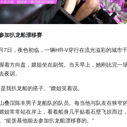
参加扒龙船漂移赛
年6月7日，夜色初临，一辆HR-V穿行在流光溢彩的城市
握着方向盘，嫦姐坐在副驾。当天早上，她刚比完一
去夜训。
可是我扒龙船的搭子。”嫦姐笑着说。
山叠滘陈丰男子龙船队的队员。每当他与队友在狭窄
嫦姐常常站在岸上，看着船身几乎贴着石壁飞掠而过
。“挺羡慕他能去参加扒龙船漂移赛的。”