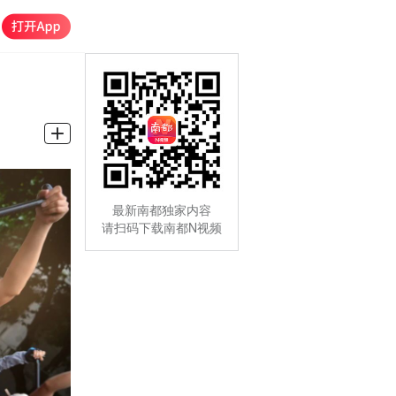
最新南都独家内容
请扫码下载南都N视频