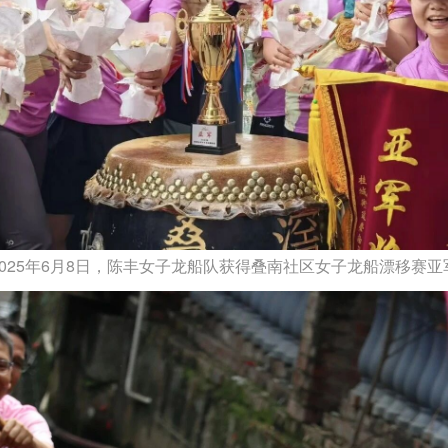
2025年6月8日，陈丰女子龙船队获得叠南社区女子龙船漂移赛亚