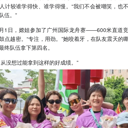
人计较谁学得快、谁学得慢。“我们不会被嘲笑，也
队伍。”
年6月1日，嫦姐参加了广州国际龙舟赛——600米直道
鼓点越密。“专注，用劲。”她咬着牙，在队友震天的
最终队伍拿下第四名。
，从没想过能拿到这样的好成绩。”