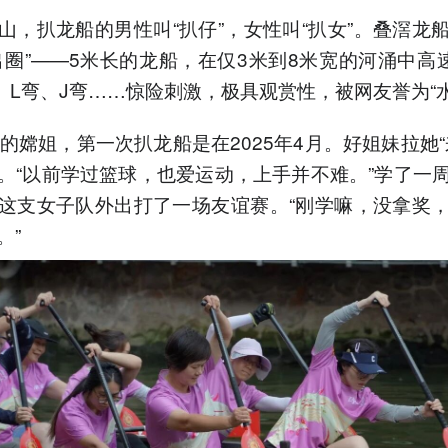
山，扒龙船的男性叫“扒仔”，女性叫“扒女”。叠滘龙
出圈”——5米长的龙船，在仅3米到8米宽的河涌中高
、L弯、J弯……惊险刺激，极具观赏性，被网友誉为“水
岁的嫦姐，第一次扒龙船是在2025年4月。好姐妹拉她“
。“以前学过篮球，也爱运动，上手并不难。”学了一
这支女子队外出打了一场友谊赛。“刚学嘛，没拿奖
。”