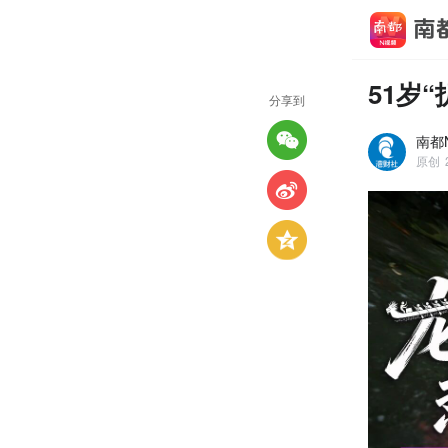
51岁
分享到
南都
原创