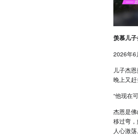
羡慕儿子
2026
儿子杰恩
晚上又赶
“他现在
杰恩是佛
移过弯，
人心激荡