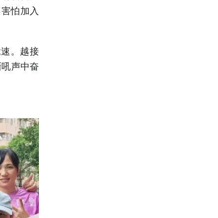
不害怕加入
竞速。越接
嘶吼声中奋