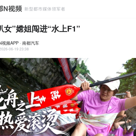
“扒女”嫦姐闯进“水上F1”
N视频APP · 南都汽车
2026-06-19 23:38