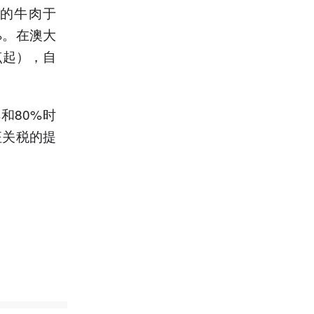
的牛肉于
%。在澳大
点起），自
和80%时
征关税的提