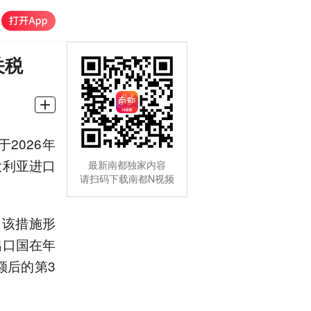
关税
2026年
大利亚进口
最新南都独家内容
请扫码下载南都N视频
，该措施形
出口国在年
额后的第3