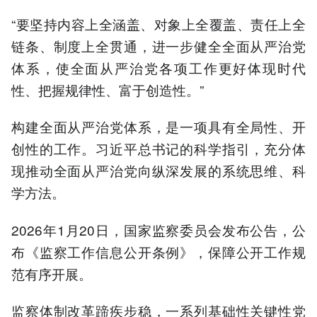
“要坚持内容上全涵盖、对象上全覆盖、责任上全
链条、制度上全贯通，进一步健全全面从严治党
体系，使全面从严治党各项工作更好体现时代
性、把握规律性、富于创造性。”
构建全面从严治党体系，是一项具有全局性、开
创性的工作。习近平总书记的科学指引，充分体
现推动全面从严治党向纵深发展的系统思维、科
学方法。
2026年1月20日，国家监察委员会发布公告，公
布《监察工作信息公开条例》，保障公开工作规
范有序开展。
监察体制改革蹄疾步稳，一系列基础性关键性党