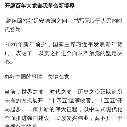
开辟百年大党自我革命新境界
“继续回答好延安‘窑洞之问’，书写无愧于人民的时
代答卷”。
2026年新年前夕，国家主席习近平发表新年贺
词，表达了一以贯之推进全面从严治党的坚定决
心。
办好中国的事情，关键在党。
当前，世界之变、时代之变、历史之变正以前所
未有的方式展开，“十四五”圆满收官、“十五五”开
局起步……踏上新的伟大征程，以中国式现代化
全面推进强国建设、民族复兴伟业，离不开一个
坚强有力的党。