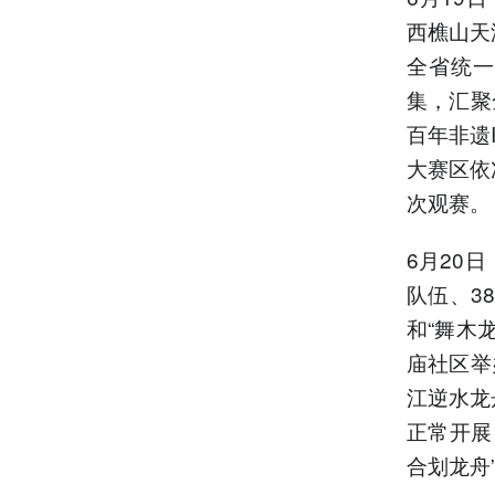
西樵山天
全省统一
集，汇聚
百年非遗
大赛区依
次观赛。
6月20
队伍、3
和“舞木
庙社区举
江逆水龙
正常开展
合划龙舟