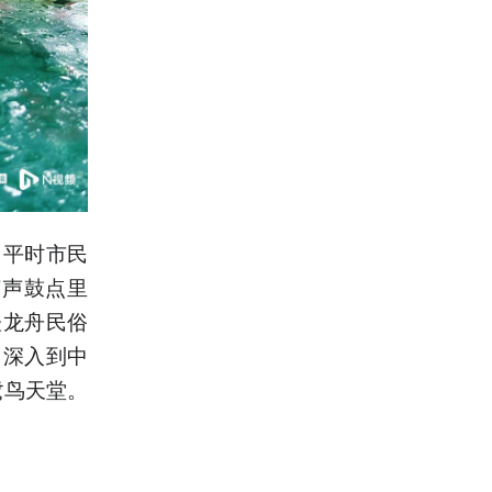
，平时市民
声声鼓点里
表龙舟民俗
，深入到中
鹭鸟天堂。