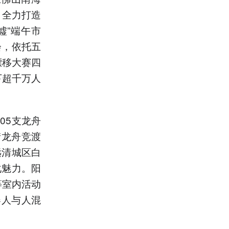
，全力打造
墟”端午市
会，依托五
漂移大赛四
下超千万人
05支龙舟
街龙舟竞渡
远清城区白
化魅力。阳
等室内活动
器人与人混