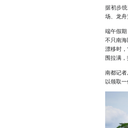
据初步统
场、龙舟
端午假期
不只南海
漂移时，
围拉满，
南都记者
以领取一