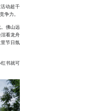
题活动超千
和竞争力。
化。佛山远
叠滘看龙舟
这里节日氛
小红书就可