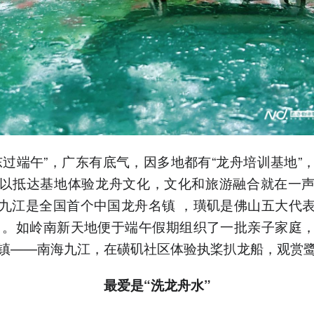
东过端午”，广东有底气，因多地都有“龙舟培训基地”
以抵达基地体验龙舟文化，文化和旅游融合就在一
九江是全国首个中国龙舟名镇 ，璜矶是佛山五大代
 。如岭南新天地便于端午假期组织了一批亲子家庭
镇——南海九江，在磺矶社区体验执桨扒龙船，观赏
最爱是“洗龙舟水”