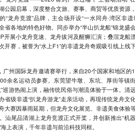
湖公园启幕，深度整合文旅、赛事、商贸等优质资源
的“龙舟竞渡”品牌，主会场开设“一水同舟·湾区非遗
全省各地的特色好物。同步举办“半山扒龙船”锦龙盛
IP开展小龙舟竞速、龙舟拔河及醒狮汇演；叠滘龙船
次开赛，被誉为“水上F1”的非遗龙舟奇观吸引线上线
日，广州国际龙舟邀请赛举行，来自20个国家和地区的1
800余名运动员参赛。东莞望牛墩、东坑、厚街等镇
龙”巡游热闹上演，融传统民俗与潮流体验于一体。清
办省级非遗“扒龙舟游龙”走亲活动，再现传统龙舟文
舟大赛因暴雨延期，但龙舟文化展览、非遗美食体验
。汕尾品清湖上龙舟竞渡正式开桨，并创新推出“机
”海上表演，千年非遗与前沿科技同框。