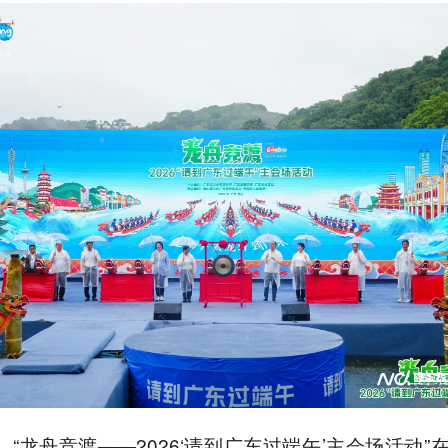
日，“龙舟竞渡——2026‘请到广东过端午’主会场活动”