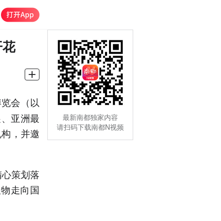
开花
博览会（以
展、亚洲最
最新南都独家内容
请扫码下载南都N视频
机构，并邀
精心策划落
版物走向国