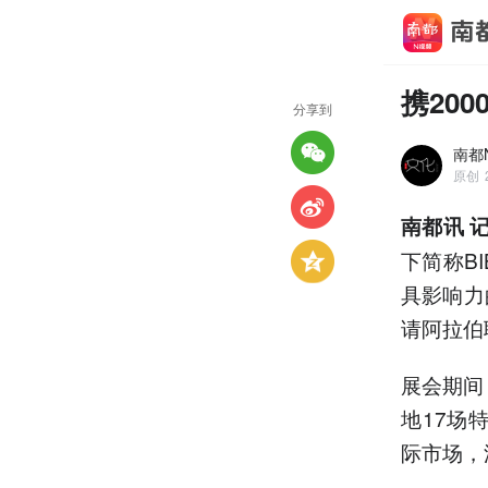
携20
分享到
南都
原创
南都讯 
下简称B
具影响力
请阿拉伯
展会期间
地17场
际市场，