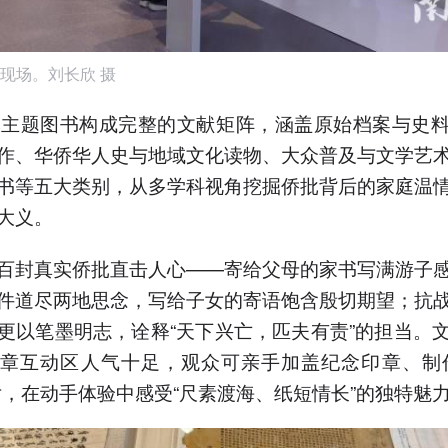
现场。刘长欣 摄
批主题图书构成完整的文献矩阵，涵盖原始档案与史
作、华侨华人史与地域文化读物、大众普及与文学艺
书等五大类别，从多学科视角挖掘侨批背后的家庭温
大义。
百封真实侨批直击人心——寄给父母的家书写满游子
件道尽两地思念，写给子女的寄语饱含殷切期望；抗
更以笔墨明志，诠释“天下兴亡，匹夫有责”的担当。
章互动区人气十足，观众可亲手加盖纪念印章、制
片，在动手体验中感受“尺素渡海、纸短情长”的独特魅