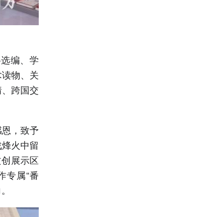
料选编、学
术读物、关
情、跨国交
感恩，致予
战烽火中留
文创展示区
作专属“番
力。