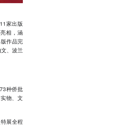
11家出版
中亮相，涵
粤版作品完
伯文、波兰
73种侨批
、实物、文
次特展全程