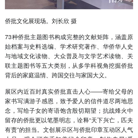
侨批文化展现场。刘长欣 摄
73种侨批主题图书构成完整的文献矩阵，涵盖原
始档案与史料选编、学术研究著作、华侨华人史
与地域文化读物、大众普及与文学艺术读物、关
联主题图书等五大类别，从多学科视角挖掘侨批
背后的家庭温情、跨国交往与家国大义。
展区内近百封真实侨批直击人心——寄给父母的
家书写满游子感恩，致予爱人的信件道尽两地思
念，写给子女的寄语饱含殷切期望；抗战烽火中
留存的侨批更以笔墨明志，诠释“天下兴亡，匹夫
有责”的担当。文创展示区与侨批印章互动区人气