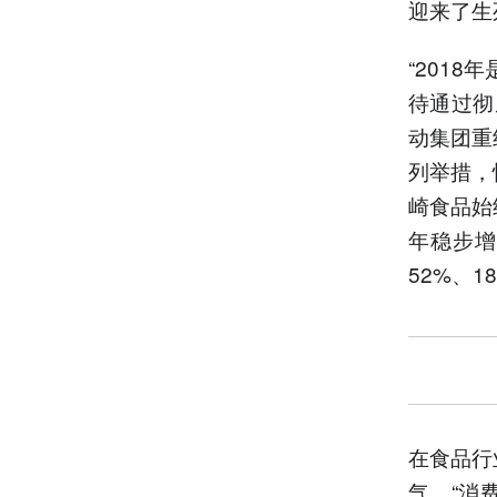
迎来了生
“201
待通过彻
动集团重
列举措，
崎食品始
年稳步增
52%、
在食品行
气。“消