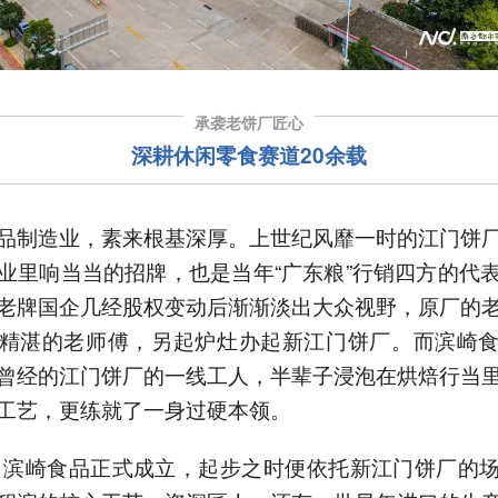
承袭老饼厂匠心
深耕休闲零食赛道20余载
品制造业，素来根基深厚。上世纪风靡一时的江门饼
业里响当当的招牌，也是当年“广东粮”行销四方的代
老牌国企几经股权变动后渐渐淡出大众视野，原厂的
精湛的老师傅，另起炉灶办起新江门饼厂。而滨崎
曾经的江门饼厂的一线工人，半辈子浸泡在烘焙行当
工艺，更练就了一身过硬本领。
年，滨崎食品正式成立，起步之时便依托新江门饼厂的