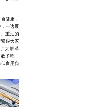
是否健康，
饼，一边展
糖、重油的
得紧跟大家
做了大胆革
不敢多吃。
降低食用负