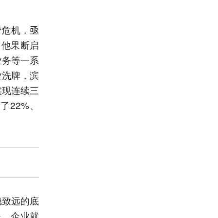
营危机，亟
。他果断启
业务等一系
业洗牌，滨
实现连续三
了22%、
稳致远的底
失，企业就