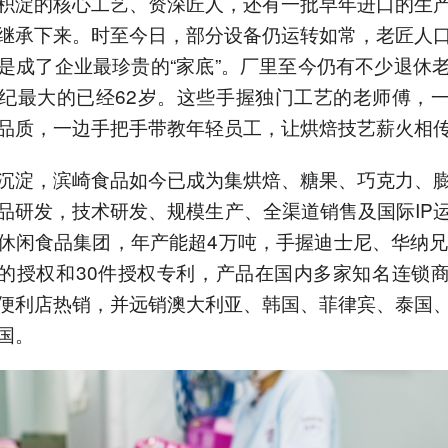
积淀的核心工艺、资深匠人，还有一批早年进口的生
继承下来。时至今日，部分设备仍运转如常，老匠人
是成了企业最珍贵的“家底”。厂里至今仍有不少退休
纪最大的已经62岁。这些手握独门工艺的老师傅，
品质，一边手把手带教年轻员工，让烘焙技艺薪火相
沉淀，滨崎食品如今已成为集烘焙、糖果、巧克力、
品研发，技术研发、规模生产、全渠道销售及国际IP
休闲食品集团，年产能超4万吨，手握迪士尼、华纳兄
P的授权和30件授权专利，产品在国内多家知名连锁
便利店热销，并远销澳大利亚、韩国、菲律宾、泰国
国。