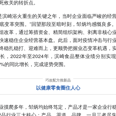
死攸关的转折点。
8年是滨崎浴火重生的关键之年，当时企业面临严峻的经
底变革突围。”回望那段至暗时刻，邹炳均感慨良多
组改革，通过筹措资金、精简组织架构、剥离非核心
快速稳住企业经营基本盘。此后，面对疫情冲击与行
终稳扎稳打、迎难而上，更顺势把握业态变革机遇，
长，2022年至2024年，滨崎食品整体业绩分别实现
18%的同比增长，完成逆势突围。
巧改配
方
推
新品
以
健康零食圈住人心
业摸爬多年，邹炳均始终笃定，产品才是一家企业行
费品行业三大核心：产品、渠道、品牌，一旦三者尽