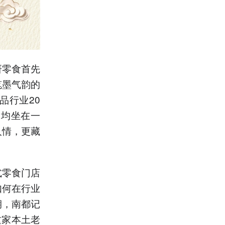
研零食首先
笔墨气韵的
品行业20
炳均坐在一
人情，更藏
式零食门店
如何在行业
期，南都记
这家本土老