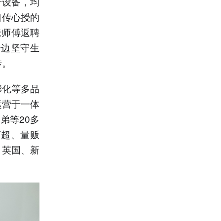
产设备，均
口传心授的
老师傅返聘
一边坚守生
传。
膨化等多品
运营于一体
弟等20多
商超、量贩
、英国、新