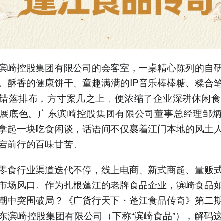
滨崎控股集团有限公司的会客室，一桌精心陈列的自
。酥香的健康饼干、童趣满满的IP音乐棒棒糖、糅合
错落排布，方寸案几之上，便浓缩了企业深耕休闲食
展底色。广东滨崎控股集团有限公司董事总经理邹
拿起一块吃食闲谈，话语间不仅裹着江门本地的风土
宕前行的百味甘苦。
零食行业渠道迭代不停，线上电商、新式商超、量贩
市场风口。作为扎根蓬江的老牌食品企业，滨崎食品
潮中突围破局？《广货行天下・蓬江食品传奇》第二
东滨崎控股集团有限公司（下称“滨崎食品”），解码