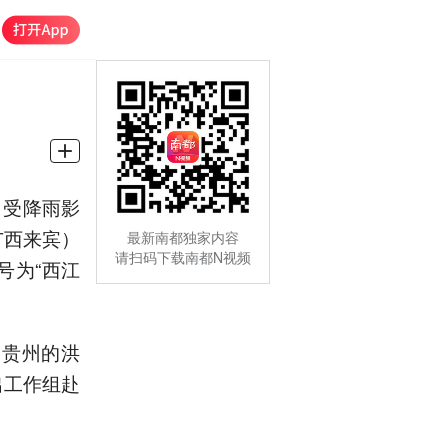
，受降雨影
广西来宾）
最新南都独家内容
请扫码下载南都N视频
号为“西江
贵州的洪
出工作组赴