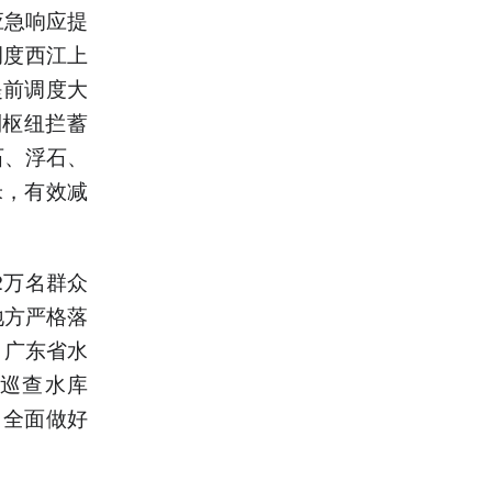
急响应提
调度西江上
提前调度大
利枢纽拦蓄
石、浮石、
米，有效减
2万名群众
地方严格落
。广东省水
，巡查水库
，全面做好