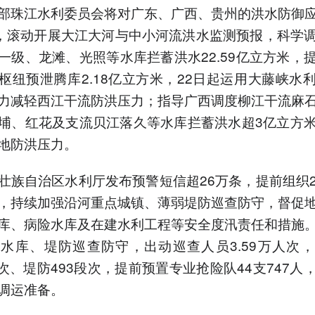
珠江水利委员会将对广东、广西、贵州的洪水防御应
，滚动开展大江大河与中小河流洪水监测预报，科学
一级、龙滩、光照等水库拦蓄洪水22.59亿立方米，
枢纽预泄腾库2.18亿立方米，22日起运用大藤峡水
力减轻西江干流防洪压力；指导广西调度柳江干流麻
埔、红花及支流贝江落久等水库拦蓄洪水超3亿立方
地防洪压力。
自治区水利厅发布预警短信超26万条，提前组织
，持续加强沿河重点城镇、薄弱堤防巡查防守，督促
库、病险水库及在建水利工程等安全度汛责任和措施
水库、堤防巡查防守，出动巡查人员3.59万人次
5座次、堤防493段次，提前预置专业抢险队44支747人
调运准备。