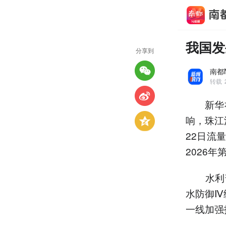
我国发
分享到
南都
转载
新华社北
响，珠江
22日流
2026
水利部
水防御Ⅳ
一线加强