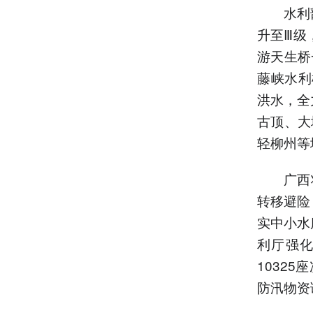
水利部
升至Ⅲ级
游天生桥
藤峡水利
洪水，全
古顶、大
轻柳州等
广西壮族
转移避险
实中小水
利厅强化
1032
防汛物资