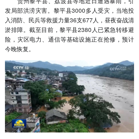
贵州黎平县、荔波县等地近日遭遇暴雨，引
发局部洪涝灾害。黎平县3000多人受灾，当地投
入消防、民兵等救援力量36支677人，昼夜奋战清
淤排障。截至目前，黎平县2380人已紧急转移避
险，灾区电力、通信等基础设施正在抢修，预计
今晚恢复。