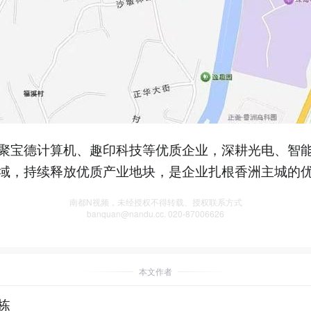
聚宝德计算机、趣印科技等优质企业，深耕光电、智
域，持续释放优质产业地块，是企业扎根香洲主城的
南都N视频，未经授权不得转载、授权联系方式
banquan@nandu.cc. 020-87006626
本文作者
栋