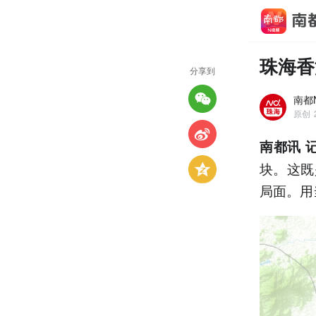
珠海香
分享到
南都
原创
南都讯 
块。这既
局面。用