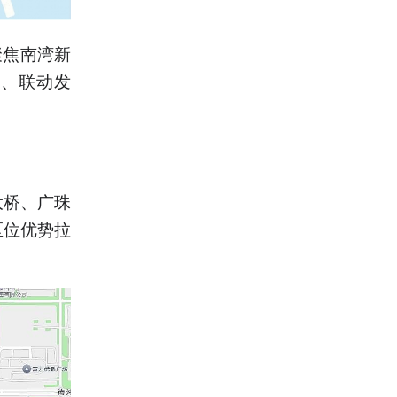
聚焦南湾新
补、联动发
大桥、广珠
区位优势拉