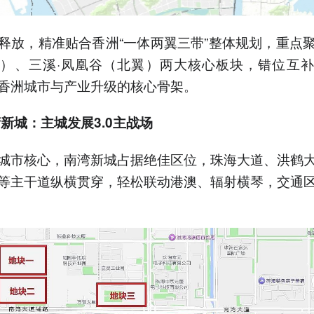
释放，精准贴合香洲“一体两翼三带”整体规划，重点
）、三溪·凤凰谷（北翼）两大核心板块，错位互
香洲城市与产业升级的核心骨架。
湾新城：主城发展3.0主战场
城市核心，南湾新城占据绝佳区位，珠海大道、洪鹤
等主干道纵横贯穿，轻松联动港澳、辐射横琴，交通