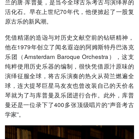
兰的唐·库普曼，是当今全球古乐考古与演绎界的
活化石。早在上世纪70年代，他便掀起了一股复
原古乐的新风潮。
凭借精湛的造诣与对历史文献空前的钻研精神，
他在1979年创立了闻名遐迩的阿姆斯特丹巴洛克
乐团（Amsterdam Baroque Orchestra），这支
纯粹使用历史乐器的编制，很快凭借原汁原味的
演绎征服全球，将古乐演奏的热火从荷兰燃遍全
球，连大提琴巨星马友友也曾改装自己的天价名
琴就为了与库普曼及乐团进行合作。此外，库普
曼还是一位录下了400多张顶级唱片的“声音考古
学家”。