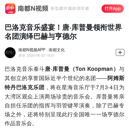
巴洛克音乐盛宴！唐·库普曼领衔世界
名团演绎巴赫与亨德尔
南都N视频APP · 南都文化
原创
2026-06-23 19:51
巴洛克音乐泰斗
与
唐·库普曼（Ton Koopman）
其创立的享誉国际近半个世纪的名团——
阿姆斯
，将在星海音乐厅于7月3-4日为
特丹巴洛克乐团
大湾区观众上演两场珍贵的音乐会。库普曼将亲
自担任乐团的指挥与羽管键琴演奏，除了巴赫专
场之外，还将特别呈现此行全国唯一一场亨德尔
作品音乐会。