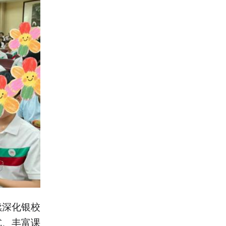
续深化银校
式、丰富课