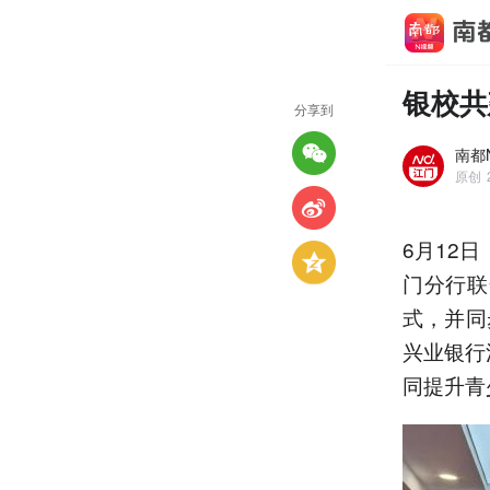
银校共
分享到
南都
原创
6月12
门分行联
式，并同
兴业银行
同提升青