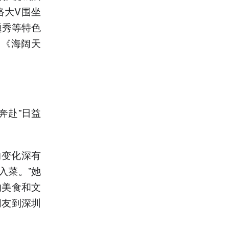
络大V围坐
题秀等特色
唱《海阔天
奔赴”日益
的变化深有
入菜。”她
的美食和文
朋友到深圳