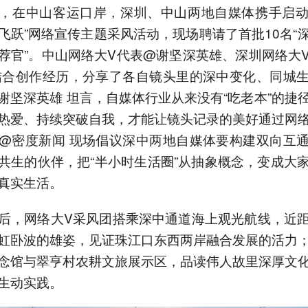
，在中山客运口岸，深圳、中山两地自媒体携手启动
飞跃”网络宣传主题采风活动，现场聘请了首批10名“
荐官”。中山网络大V代表@谢坚深英雄、深圳网络大
结合创作经历，分享了各自镜头里的深中变化、同城
谢坚深英雄 坦言，自媒体行业从来没有“吃老本”的捷
热爱、持续突破自我，才能让镜头记录的美好通过网
@密度新闻 现场倡议深中两地自媒体要构建双向互
共生的伙伴，把“半小时生活圈”从抽象概念，变成大
真实生活。
后，网络大V采风团搭乘深中通道海上观光航线，近
虹卧波的雄姿，见证珠江口东西两岸融合发展的活力
念馆与翠亨村农耕文旅展示区，品读伟人故里深厚文
生动实践。