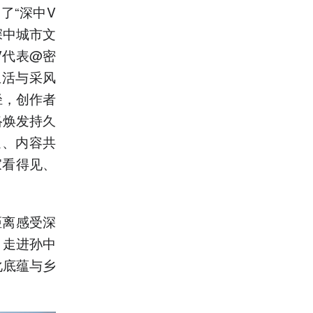
了“深中V
深中城市文
V代表@密
生活与采风
径，创作者
络焕发持久
通、内容共
家看得见、
距离感受深
；走进孙中
化底蕴与乡