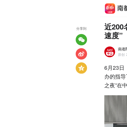
近20
分享到
速度”
南都
原创
6月23
办的指导
之夜”在