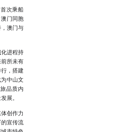
阳首次乘船
，澳门同胞
善，澳门与
城化进程持
来前所未有
举行，搭建
成为中山文
文旅品质内
量发展。
媒体创作力
万的宣传流
掘城市特色