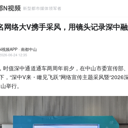
0名网络大V携手采风，用镜头记录深中融
N视频APP · 南都中山
2026-06-24 12:35
日，时值深中通道通车两周年前夕，在中山市委宣传部
下，“深中V来・瞰见飞跃”网络宣传主题采风暨“2026
中山举行。