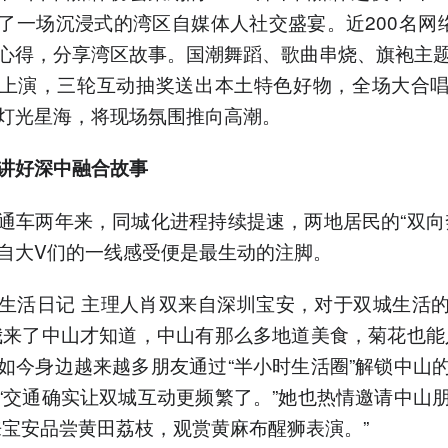
了一场沉浸式的湾区自媒体人社交盛宴。近200名网
心得，分享湾区故事。国潮舞蹈、歌曲串烧、旗袍主
上演，三轮互动抽奖送出本土特色好物，全场大合
灯光星海，将现场氛围推向高潮。
讲好深中融合故事
通车两年来，同城化进程持续提速，两地居民的“双向
自大V们的一线感受便是最生动的注脚。
生活日记 主理人肖双来自深圳宝安，对于双城生活
我来了中山才知道，中山有那么多地道美食，菊花也能
如今身边越来越多朋友通过“半小时生活圈”解锁中山
“交通确实让双城互动更频繁了。”她也热情邀请中山
来宝安品尝黄田荔枝，观赏黄麻布醒狮表演。”