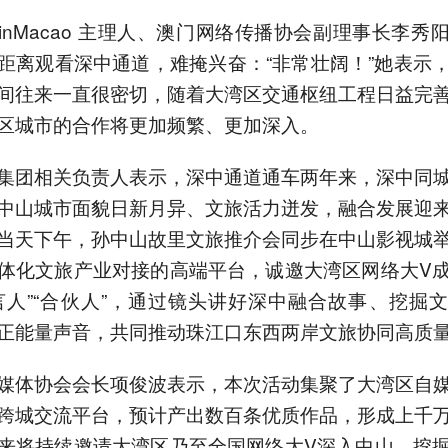
inMacao 主理人、澳门网络传播协会副理事长李秀
距离观看深中通道，难掩兴奋：“非常壮阔！”她表示
间往来一直很密切，随着大湾区交通枢纽工程日益完
区城市的合作将更加频繁、更加深入。
集团相关负责人表示，深中通道通车两年来，深中同
中山城市面貌日新月异、文旅活力迸发，融合发展迎
当天下午，孙中山故里文旅推介会同步在中山影视城
体化文旅产业对接的高端平台，诚邀大湾区网络大V
言人”“合伙人”，通过镜头讲好深中融合故事、挖掘
正能量声音，共同推动珠江口东西两岸文旅协同高质
媒体协会会长项俊波表示，本次活动集聚了大湾区自
跨城交流平台，预计产出数百条优质作品，形成上千
来将持续邀请大湾区乃至全国网络大V深入中山，挖