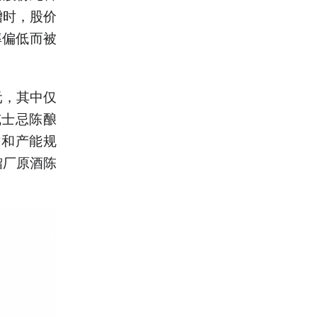
增时，股价
率偏低而被
元，其中仅
威士忌陈酿
质和产能规
馏厂原酒陈