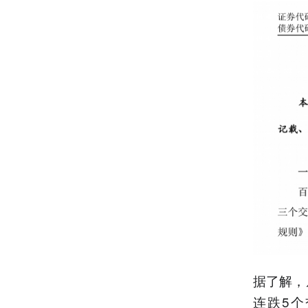
据了解，
连跌5个