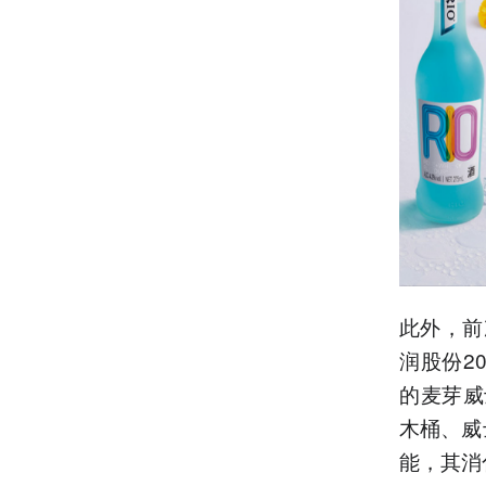
此外，前
润股份2
的麦芽威
木桶、威
能，其消