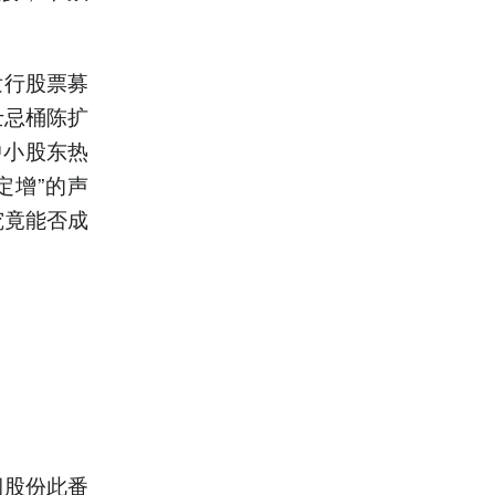
发行股票募
士忌桶陈扩
中小股东热
定增”的声
究竟能否成
润股份此番