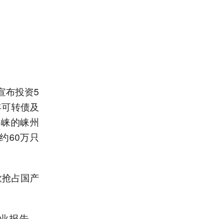
宣布投资5
年可转债及
邛崃的崃州
约60万只
欲抢占国产
s行业报告，