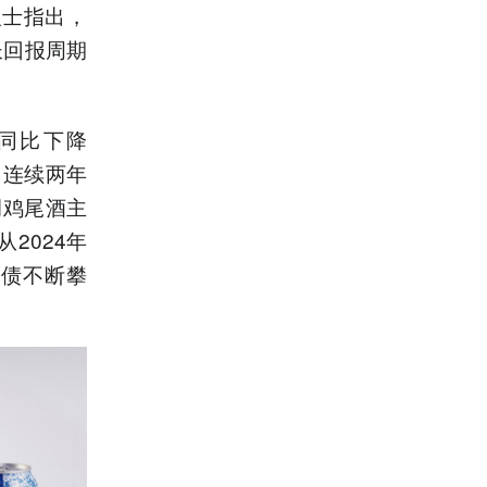
人士指出，
长回报周期
，同比下降
司连续两年
调鸡尾酒主
2024年
负债不断攀