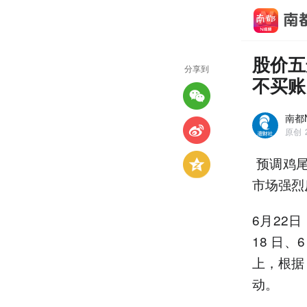
股价五
分享到
不买账
南都
原创
预调鸡尾
市场强烈
6月22日
18 日、
上，根据
动。