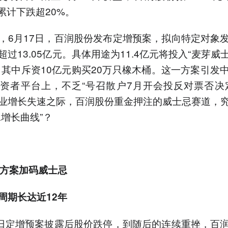
，累计下跌超20%。
，6月17日，百润股份发布定增预案，拟向特定对象
超过13.05亿元。具体用途为11.4亿元将投入“麦芽威
，其中斥资10亿元购买20万只橡木桶。这一方案引发
资者平台上，不乏“号召散户7月开会投反对票否决
业增长失速之际，百润股份重金押注的威士忌赛道，
二增长曲线”？
增方案加码威士忌
周期长达近12年
7日定增预案披露后股价跌停，到随后的连续重挫，百