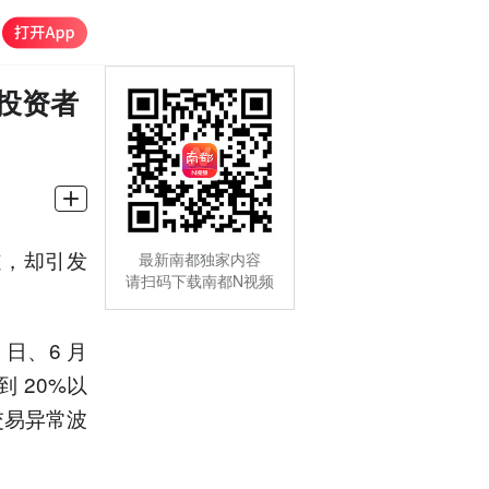
投资者
道，却引发
最新南都独家内容
请扫码下载南都N视频
 日、6 月
 20%以
交易异常波