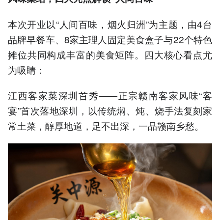
本次开业以“人间百味，烟火归洲”为主题，由4台
品牌早餐车、8家主理人固定美食盒子与22个特色
摊位共同构成丰富的美食矩阵。四大核心看点尤
为吸睛：
江西客家菜深圳首秀——正宗赣南客家风味“客
宴”首次落地深圳，以传统焖、炖、烧手法复刻家
常土菜，醇厚地道，足不出深，一品赣南乡愁。