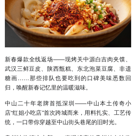
新春爆款全线返场——现烤关中源白吉肉夹馍、
武汉三鲜豆皮、陕西甑糕、东北泡菜豆腐、非遗
糖画……那些排队也要吃到的口碑美味悉数回
归，唤醒新春记忆里的温暖滋味。
中山二十年老牌首抵深圳——中山本土传奇小
店“红姐小吃店”首次跨城而来，用料扎实、工艺传
统，一口带你穿越至中山街头巷尾的旧时光。