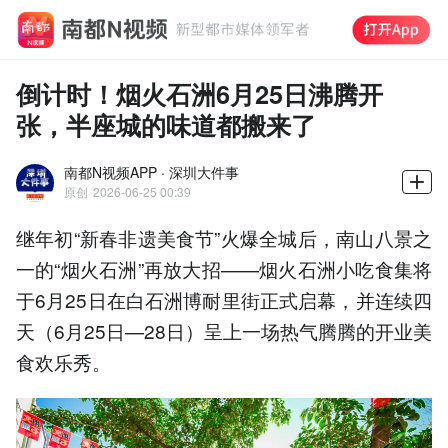
倒计时！烟火石洲6月25日沸腾开
张，半座城的味道都搬来了
南都N视频APP · 深圳大件事
原创
2026-06-25 00:39
继年初“新春非遗美食节”火爆全城后，南山八景之
一的“烟火石洲”再放大招——烟火石洲小吃食集将
于6月25日在白石洲博耐里街正式启幕，并连续四
天（6月25日—28日）呈上一场热气腾腾的开业美
食欢乐秀。