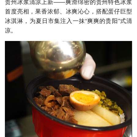
贵州冰浆清凉上新——爽滑绵密的贵州特色冰浆
首度亮相，果香浓郁、冰爽沁心，搭配蛋仔巨型
冰淇淋，为夏日市集注入一抹“爽爽的贵阳”式清
凉。