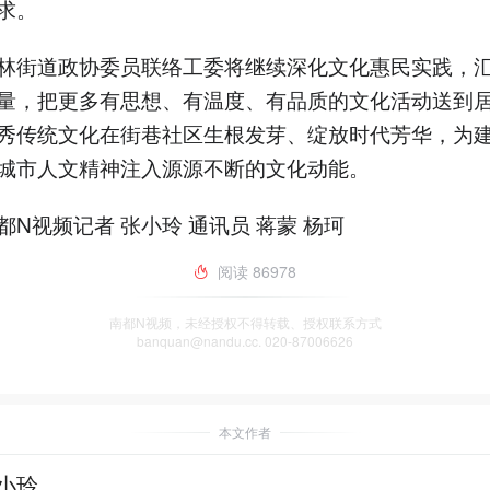
求。
林街道政协委员联络工委将继续深化文化惠民实践，
量，把更多有思想、有温度、有品质的文化活动送到
秀传统文化在街巷社区生根发芽、绽放时代芳华，为
城市人文精神注入源源不断的文化动能。
都N视频记者 张小玲 通讯员 蒋蒙 杨珂
阅读
86978
南都N视频，未经授权不得转载、授权联系方式
banquan@nandu.cc. 020-87006626
本文作者
小玲