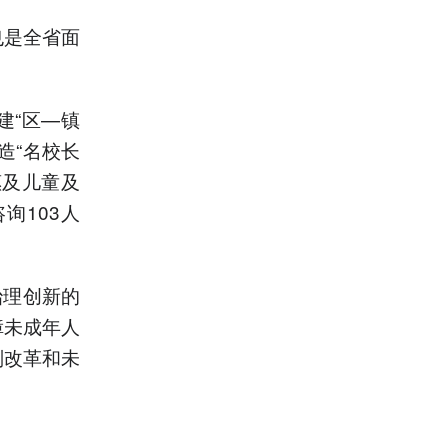
也是全省面
建“区—镇
造“名校长
惠及儿童及
询103人
治理创新的
障未成年人
判改革和未