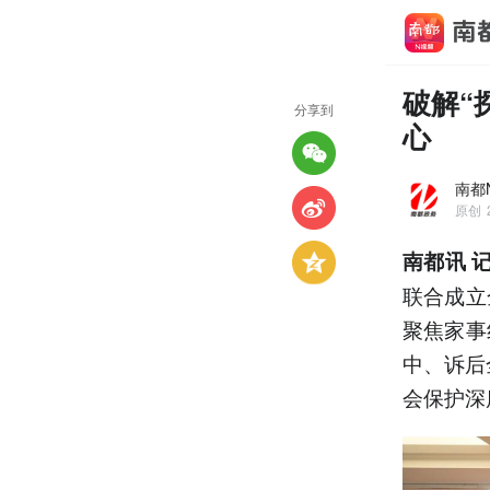
破解“
分享到
心
南都
原创
南都讯 
联合成立
聚焦家事
中、诉后
会保护深