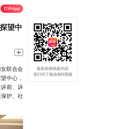
人探望中
妇女联合会
最新南都独家内容
请扫码下载南都N视频
探望中心，
盖诉前、诉
庭保护、社