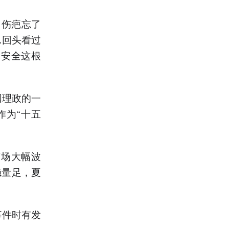
了伤疤忘了
…回头看过
食安全这根
国理政的一
作为“十五
市场大幅波
稳量足，夏
事件时有发