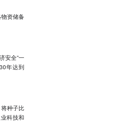
。
略物资储备
济安全”一
30年达到
。
；将种子比
农业科技和
。