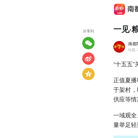
一见·
分享到
南都N
转载
“十五五
正值夏播
于架村，
供应等情
一域观全
量举足轻