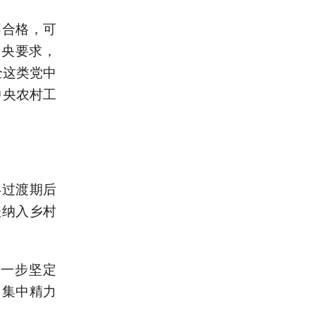
不合格，可
中央要求，
全这类党中
中央农村工
年过渡期后
扶纳入乡村
步一步坚定
，集中精力