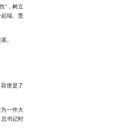
性”，树立
一起端、责
根基。
内容便是了
作为一件大
，总书记时