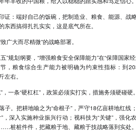
年年丰收的中国粮，给人以稳稳的踏实感和笃定信心
印证：端好自己的饭碗，把制造业、粮食、能源、战
的东西搞得扎扎实实，这是底气所在。
“致广大而尽精微”的战略部署。
五五”规划纲要，“增强粮食安全保障能力”在“保障国家经
节，粮食综合生产能力被明确为约束性指标：到20
亿斤左右。
碗”，一条“硬杠杠”，政策必须实打实，措施务须硬碰硬
落子。把耕地喻之为“命根子”，严守18亿亩耕地红线
片”，深入实施种业振兴行动；视科技为“关键”，强化
……桩桩件件，把藏粮于地、藏粮于技战略落到实处