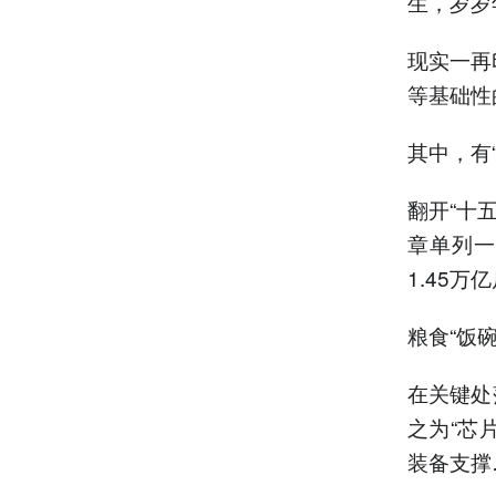
生，岁岁
现实一再
等基础性
其中，有
翻开“十
章单列一
1.45万
粮食“饭
在关键处
之为“芯
装备支撑