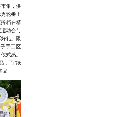
坪市集，供
术秀轮番上
宠搭档在精
宠运动会与
军好礼。限
亲子手工区
日仪式感。
品，而“纸
奖品。