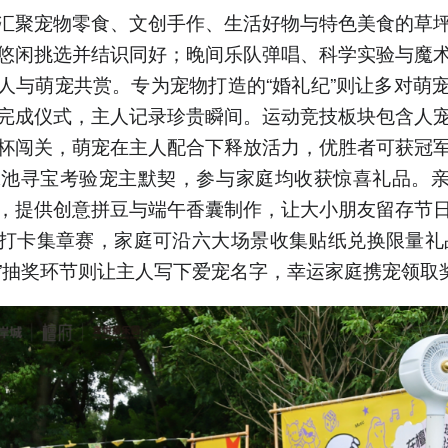
汇聚宠物零食、文创手作、生活好物与特色美食的草
悠闲挑选并结识同好；晚间乐队弹唱、科学实验与魔
人与萌宠共赏。专为宠物打造的“婚礼纪”则让多对萌
完成仪式，主人记录珍贵瞬间。运动竞技板块包含人
杯闯关，萌宠在主人配合下释放活力，优胜者可获冠
泳池寻宝考验宠主默契，参与家庭均收获惊喜礼品。
，提供创意拼豆与端午香囊制作，让大小朋友留存节
打卡集章赛，家庭可沿六大场景收集贴纸兑换限量礼
”抽奖环节则让主人写下爱宠名字，幸运家庭携宠领取