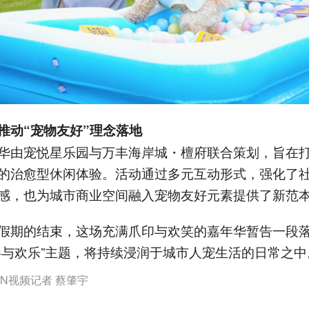
推动“宠物友好”理念落地
华由宠悦星乐园与万丰海岸城・檀府联合策划，旨在
的治愈型休闲体验。活动通过多元互动形式，强化了
感，也为城市商业空间融入宠物友好元素提供了新范
假期的结束，这场充满爪印与欢笑的嘉年华暂告一段
伴与欢乐”主题，将持续浸润于城市人宠生活的日常之中
N视频记者 蔡肇宇