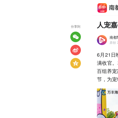
人宠嘉
分享到
南都N
原创
6月21
满收官。
百组养宠
节，为宠