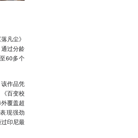
《落凡尘》
，通过分龄
至60多个
。该作品凭
，《百变校
海外覆盖超
样表现强劲
通过印尼最