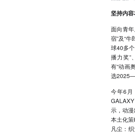
坚持内容
面向青年
宿”及“
球40多
播力奖”
有“动画
选202
今年6
GALA
示，动漫
本土化策
凡尘：织