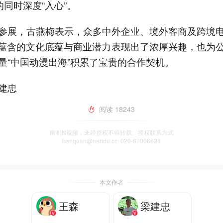
的同时深度“入心”。
参展，古燕梅表示，众多中外企业、境外客商及跨境
所蕴含的文化底蕴与商业潜力表现出了浓厚兴趣，也为
量“中国动漫出海”积累了宝贵的合作契机。
建忠
阅读
18243
南都N视频，未经授权不得转载、授权联系方式
banquan@nandu.cc. 020-87006626
本文作者
王森
梁建忠