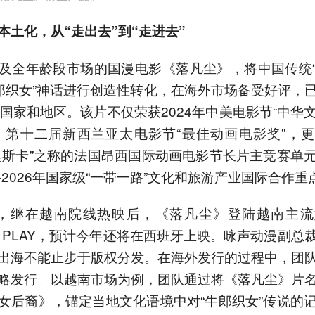
本土化，从“走出去”到“走进去”
及全年龄段市场的国漫电影《落凡尘》，将中国传统
牛郎织女”神话进行创造性转化，在海外市场备受好评，
个国家和地区。该片不仅荣获2024年中美电影节“中华
、第十二届新西兰亚太电影节“最佳动画电影奖”，
奥斯卡”之称的法国昂西国际动画电影节长片主竞赛单
5—2026年国家级“一带一路”文化和旅游产业国际合作重
月，继在越南院线热映后，《落凡尘》登陆越南主流
XY PLAY，预计今年还将在西班牙上映。咏声动漫副总
出海不能止步于版权分发。在海外发行的过程中，团
略发行。以越南市场为例，团队通过将《落凡尘》片
女后裔》，锚定当地文化语境中对“牛郎织女”传说的