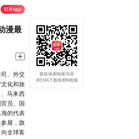
动漫最
展司、外交
最新南都独家内容
请扫码下载南都N视频
”文化和旅
亚、马来西
织官员、国
出海的代表
邀参展，旗
，向全球客