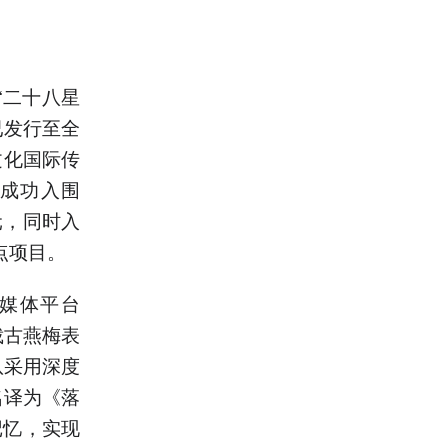
“二十八星
已发行至全
文化国际传
更成功入围
元，同时入
点项目。
媒体平台
裁古燕梅表
队采用深度
名译为《落
记忆，实现