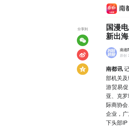
国漫电
分享到
新出海
南都
原创
记
南都讯
部机关及
游贸易促
亚、克罗
际商协会
企业，广
下头部I