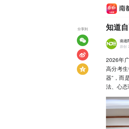
知道自
分享到
南都
原创
2026
高分考生
器”，而
法、心态