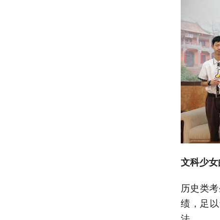
文科少女
历史类考
绩，足以
法。