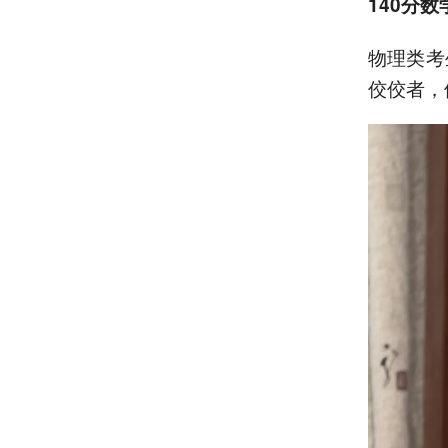
140分
物理类考
佼佼者，