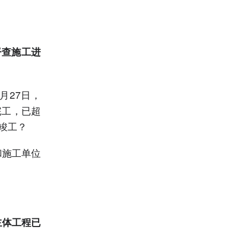
督查施工进
月27日，
完工，已超
竣工？
和施工单位
主体工程已