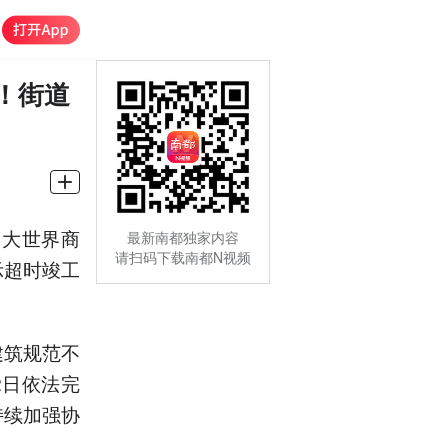
！街道
门大世界商
最新南都独家内容
请扫码下载南都N视频
示超时竣工
建筑规范不
2日依法完
持续加强协