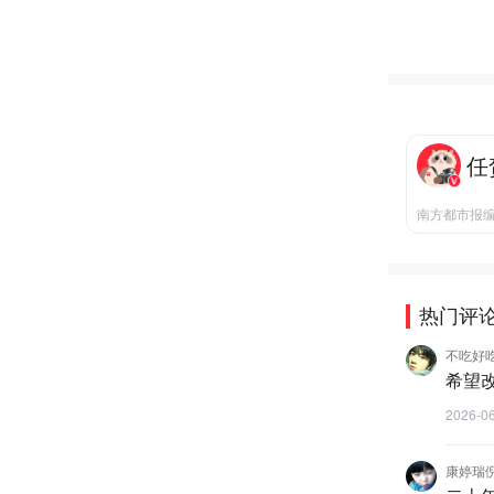
任
南方都市报
热门评
不吃好
希望
2026-0
康婷瑞