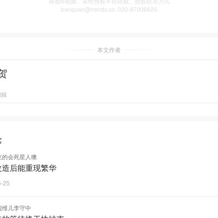
南都N视频，未经授权不得转载、授权联系方式
banquan@nandu.cc. 020-87006626
本文作者
贺
编辑
论
吃的会死星人噢
改造后能重现繁华
6-25
倪维儿李守中