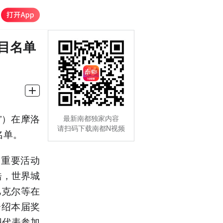
目名单
”）在摩洛
最新南都独家内容
请扫码下载南都N视频
名单。
的重要活动
浩，世界城
巴克尔等在
介绍本届奖
织代表参加