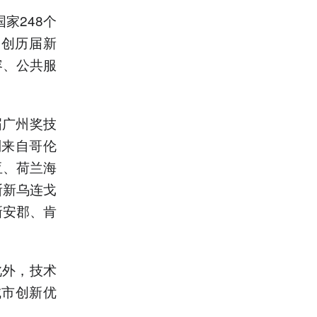
家248个
均创历届新
容、公共服
届广州奖技
别来自哥伦
亚、荷兰海
斯新乌连戈
新安郡、肯
此外，技术
城市创新优