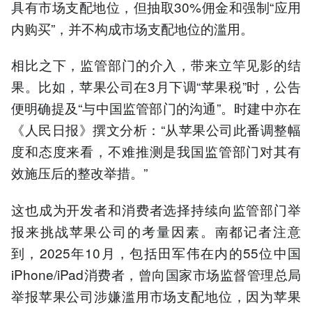
具有市场支配地位，但抽取30%佣金和强制“应用
内购买”，并不构成市场支配地位的滥用。
相比之下，监管部门的介入，带来立竿见影的结
果。比如，苹果公司在3月下调“苹果税”时，公告
便明确提及“与中国监管部门的沟通”。时建中亦在
《人民日报》撰文分析：“从苹果公司此番调整幅
度和态度来看，不难推测是我国监管部门对其有
效施压后的整改举措。”
这也成为开发者和消费者选择持续向监管部门举
报来挑战苹果公司的考量因素。南都记者注意
到，2025年10月，包括田军伟在内的55位中国
iPhone/iPad消费者，曾向国家市场监督管理总局
举报苹果公司涉嫌滥用市场支配地位，因为苹果