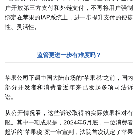
户开放第三方支付和外链支付，不再将用户强制
绑定在苹果的IAP系统上，进一步提升支付的便捷
性、灵活性。
监管更进一步有难度吗？
苹果公司下调中国大陆市场的“苹果税”之前，国内
部分开发者和消费者近年来已发起多项司法诉
讼。
从公开情况看，这些诉讼取得的实际效果相对有
限。其中一项成果是，2024年5月底，一位消费者
起诉的“苹果税”案一审宣判，法院首次认定了苹果