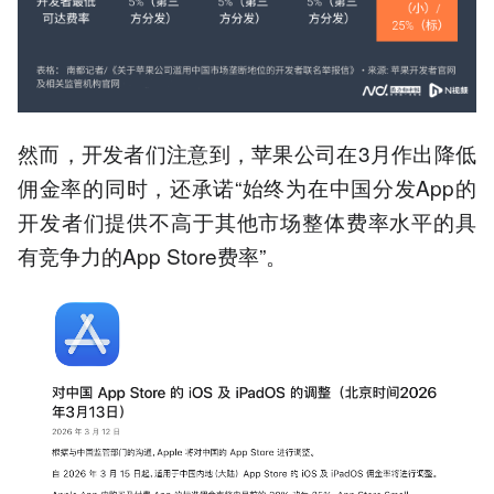
然而，开发者们注意到，苹果公司在3月作出降低
佣金率的同时，还承诺“始终为在中国分发App的
开发者们提供不高于其他市场整体费率水平的具
有竞争力的App Store费率”。