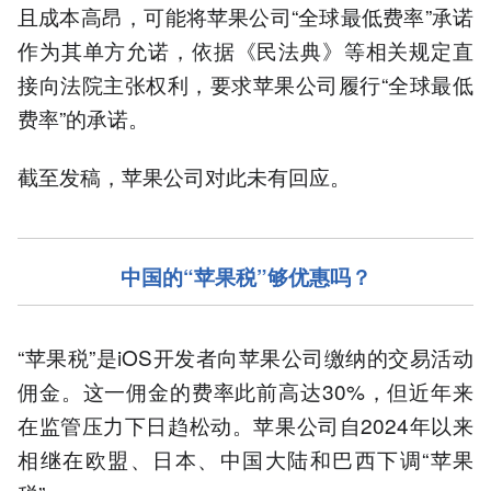
且成本高昂，可能将苹果公司“全球最低费率”承诺
作为其单方允诺，依据《民法典》等相关规定直
接向法院主张权利，要求苹果公司履行“全球最低
费率”的承诺。
截至发稿，苹果公司对此未有回应。
中国的“苹果税”够优惠吗？
“苹果税”是iOS开发者向苹果公司缴纳的交易活动
佣金。这一佣金的费率此前高达30%，但近年来
在监管压力下日趋松动。苹果公司自2024年以来
相继在欧盟、日本、中国大陆和巴西下调“苹果