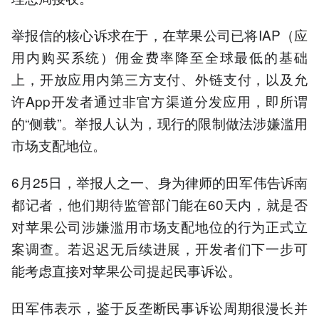
举报信的核心诉求在于，在苹果公司已将IAP（应
用内购买系统）佣金费率降至全球最低的基础
上，开放应用内第三方支付、外链支付，以及允
许App开发者通过非官方渠道分发应用，即所谓
的“侧载”。举报人认为，现行的限制做法涉嫌滥用
市场支配地位。
6月25日，举报人之一、身为律师的田军伟告诉南
都记者，他们期待监管部门能在60天内，就是否
对苹果公司涉嫌滥用市场支配地位的行为正式立
案调查。若迟迟无后续进展，开发者们下一步可
能考虑直接对苹果公司提起民事诉讼。
田军伟表示，鉴于反垄断民事诉讼周期很漫长并