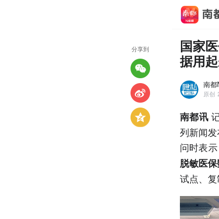
国家医
分享到
据用起
南都
原创
记
南都讯
列新闻发
问时表示
脱敏医保
试点、复