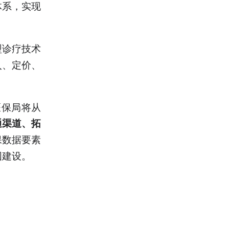
体系，实现
型诊疗技术
入、定价、
医保局将从
通渠道、拓
保数据要素
国建设。