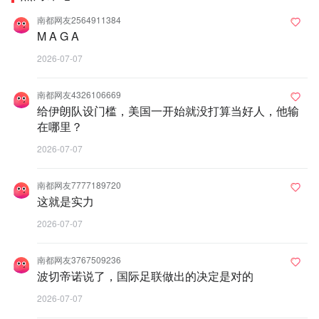
南都网友2564911384
M A G A
2026-07-07
南都网友4326106669
给伊朗队设门槛，美国一开始就没打算当好人，他输
在哪里？
2026-07-07
南都网友7777189720
这就是实力
2026-07-07
南都网友3767509236
波切帝诺说了，国际足联做出的决定是对的
2026-07-07