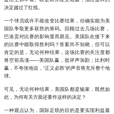
决定越过了红线。
一个球员或许不能改变比赛结果，但确实能为美
国队争取更多获胜的筹码。回顾过去几场比赛，
巴洛贡对比赛的影响显而易见。美国队在接下来
的比赛中能取得胜利吗？答案尚不知晓，但可以
肯定的是，无论何种结果，这场比赛的关注度都
将空前高涨——美国队赢，批评声加剧；比利时
赢，不夸张地说，“正义必胜”的声音将充斥整个地
球。
可见，无论何种结果，美国队都是输家，既然如
此，为何有关方面还要作这样的决定？
一种观点认为，国际足联的目的是要实现利益最