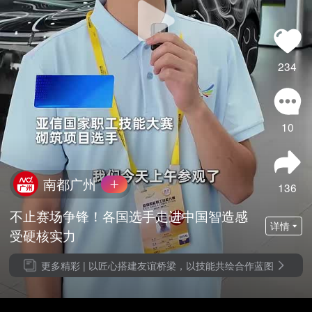
234
10
南都广州
136
不止赛场争锋！各国选手走进中国智造感
详情
受硬核实力
更多精彩 |
以匠心搭建友谊桥梁，以技能共绘合作蓝图