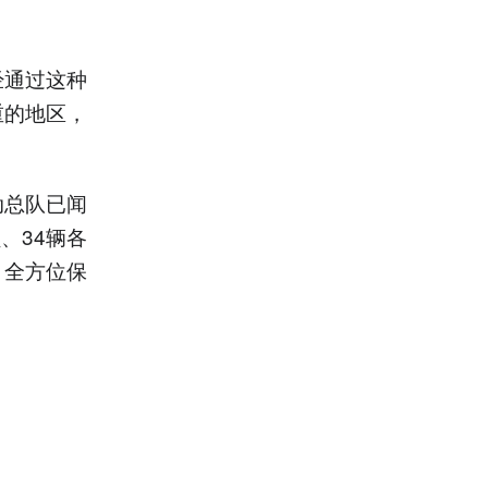
经通过这种
重的地区，
动总队已闻
、34辆各
，全方位保