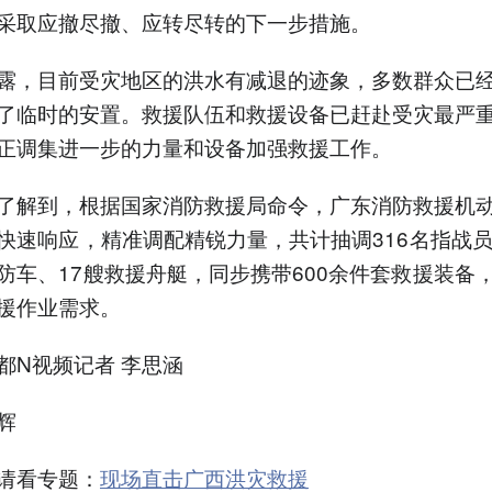
采取应撤尽撤、应转尽转的下一步措施。
露，目前受灾地区的洪水有减退的迹象，多数群众已
了临时的安置。救援队伍和救援设备已赶赴受灾最严
正调集进一步的力量和设备加强救援工作。
了解到，根据国家消防救援局命令，广东消防救援机
快速响应，精准调配精锐力量，共计抽调316名指战员
防车、17艘救援舟艇，同步携带600余件套救援装备
援作业需求。
都N视频记者 李思涵
辉
请看专题：
现场直击广西洪灾救援