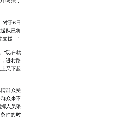
水中被淹，
。对于6日
救援队已将
先支援。”
。“现在就
示，进村路
晚上又下起
汛情群众受
分群众来不
指挥人员采
移条件的时