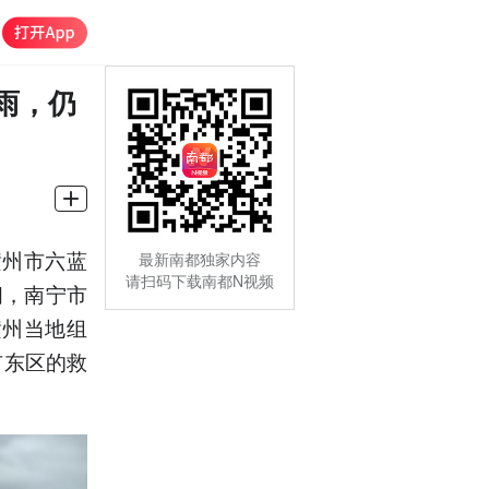
雨，仍
横州市六蓝
最新南都独家内容
请扫码下载南都N视频
间，南宁市
横州当地组
市东区的救