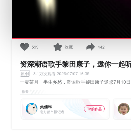
599
收藏
442
资深潮语歌手黎田康子，邀你一起听
原创
3.1万次观看·2026/07/07 16:35
一壶茶月，半生乡愁，潮语歌手黎田康子邀您7月10日
吴佳琳
TA的作品
南方都市报记者