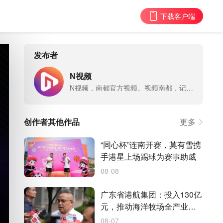
下载客户端
发布者
N视频
N视频，南都官方视频。视频南都，记录一切。
创作者其他作品
更多
“同心杯”连南开赛，莫有雪携
手港星上场踢球为赛事助威
08-08
广东省港航集团：投入130亿
元，推动海洋牧场全产业链
升级
08-07