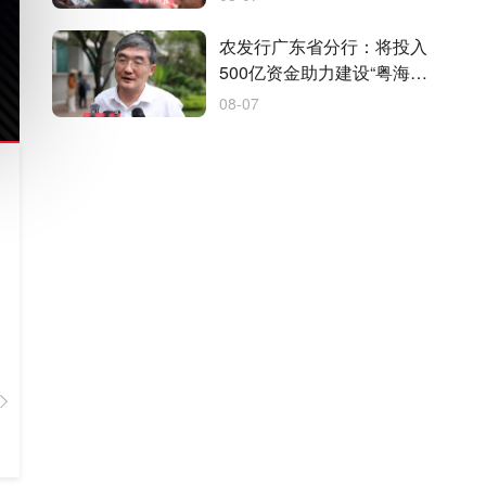
农发行广东省分行：将投入
500亿资金助力建设“粤海粮
仓”
08-07
TA的作品