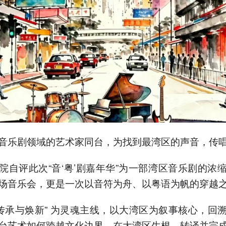
音乐剧领域的艺术家同台，为找到最湾区的声音，传
院自评此次“音‘粤’剧嘉年华”为一部湾区音乐剧的浓
场音乐会，更是一次以音符为舟、以粤语为帆的穿越
“传承与焕新” 为灵魂主线，以大湾区为叙事核心，回
台艺术如何跨越文化边界，在大湾区生根、转译并完