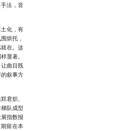
展手法，音
本土化，有
氛围烘托，
感就在。这
同样显著。
，让曲目既
要的叙事方
结郑君炽、
作梯队成型
发展指数报
长期留在本