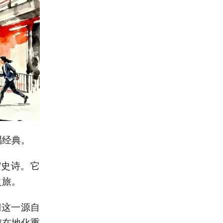
唱经典。
缩史诗。它
之旅。
溯这一源自
成在地化重