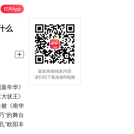
什么
最新南都独家内容
请扫码下载南都N视频
剧嘉年华》
《大状王》
位被《南华
巧”的舞台
孔”欧阳丰