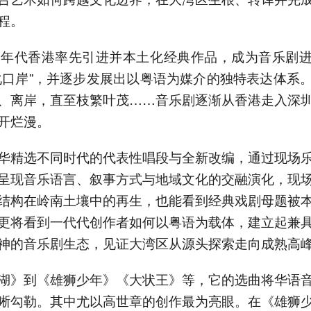
程。
0年代香港率先引进并本土化经典作品，成为音乐剧
化口岸”，并逐步发展出以粤语为媒介的独特表达体系
、离岸，直至枝繁叶茂……音乐剧逐渐从香港走入深
开烂漫。
华精选不同时代的代表性唱段与全新改编，通过现场
呈现音乐语言、叙事方式与地域文化的交融演化，现
结构在岭南土壤中的再生，也能看到经典戏剧母题被
更将看到一代代创作者如何以粤语为载体，建立起兼
神的音乐剧生态，见证大湾区从源头探索走向成熟高
湖》到《雄狮少年》《大状王》等，它的选曲将华语
晰勾勒。其中尤以高世章的创作最为亮眼。在《雄狮