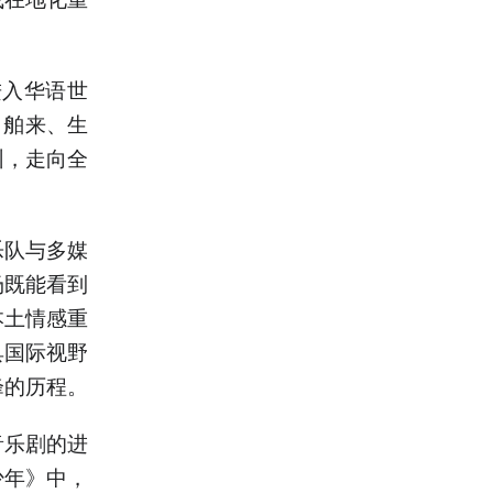
进入华语世
。舶来、生
圳，走向全
乐队与多媒
场既能看到
本土情感重
具国际视野
峰的历程。
音乐剧的进
少年》中，