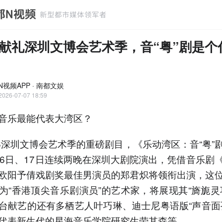
献礼深圳文博会艺术季，音“粤”剧是个
N视频APP · 南都文娱
2026-07-07 18:59
音乐最能代表大湾区？
26深圳文博会艺术季的重磅剧目，《乐动湾区：音“粤”
16日、17日连续两晚在深圳大剧院演出，凭借音乐剧
欧阳予倩戏剧奖最佳男演员的郑君炽将领衔出演，这
为“香港顶尖音乐剧演员”的艺术家，将展现其“旖旎灵
台献艺的还有多栖艺人叶巧琳、迪士尼粤语版“声音面
代表新生代的星海音乐学院研究生劳其森等。