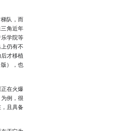
才梯队，而
珠三角近年
音乐学院等
出上仍有不
功后才移植
粤语版），也
票正在火爆
》为例，很
在，且具备
而在于它为