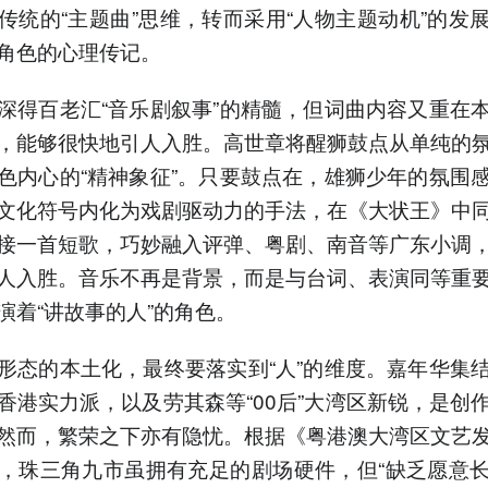
传统的“主题曲”思维，转而采用“人物主题动机”的发
角色的心理传记。
深得百老汇“音乐剧叙事”的精髓，但词曲内容又重在
，能够很快地引人入胜。高世章将醒狮鼓点从单纯的
色内心的“精神象征”。只要鼓点在，雄狮少年的氛围
文化符号内化为戏剧驱动力的手法，在《大状王》中
接一首短歌，巧妙融入评弹、粤剧、南音等广东小调
人入胜。音乐不再是背景，而是与台词、表演同等重
演着“讲故事的人”的角色。
形态的本土化，最终要落实到“人”的维度。嘉年华集
香港实力派，以及劳其森等“00后”大湾区新锐，是创
然而，繁荣之下亦有隐忧。根据《粤港澳大湾区文艺
，珠三角九市虽拥有充足的剧场硬件，但“缺乏愿意