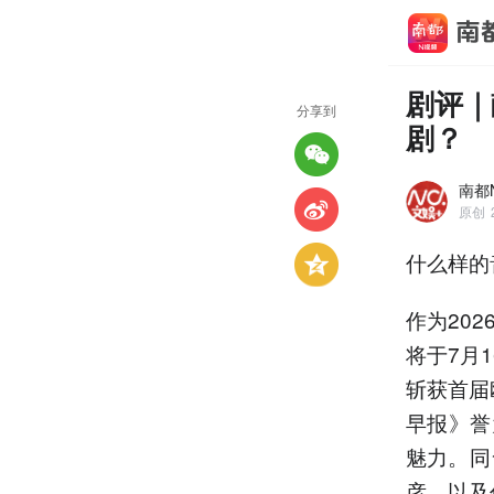
剧评｜
分享到
剧？
南都
原创
什么样的
作为20
将于7月
斩获首届
早报》誉
魅力。同
彦，以及