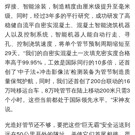
焊接、智能涂装，制造精度由厘米级提升至毫米
级。同时，经过3年多的平行研究，成功研发了高
稳健自流平自密实混凝土、混凝土智能浇筑机器
人以及控制系统，智能机器人能自动行走、寻
孔、控制浇筑速度，将单个管节预制周期缩短至
29天。“我们的自密实混凝土一次填充密实度合格
率高于99.95%，工效是国际同行的10多倍，还首
创了‘中子法+冲击影像法’检测装备为管节制造质
量保驾护航，同时，我们还首创了200台联动的16
万吨移运台车，8万吨管节在陆上移动200米只需3
个小时。这些当前都处于国际领先水平。”宋神友
说。
光造好管节还不够，要把这些“巨无霸”安全运送到
远在50公里开外的隧址，并使它们首尾相接、严