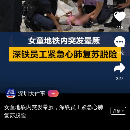
718
评论
227
深圳大件事
女童地铁内突发晕厥，深铁员工紧急心肺
详情
复苏脱险