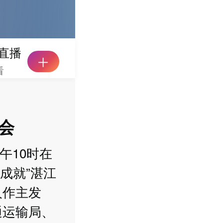
直播
看
会
午10时在
成就”湛江
人作主发
通运输局、