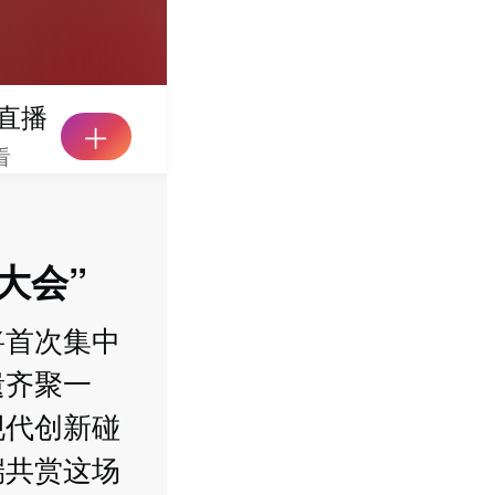
直播
看
大会”
将首次集中
遗齐聚一
现代创新碰
端共赏这场