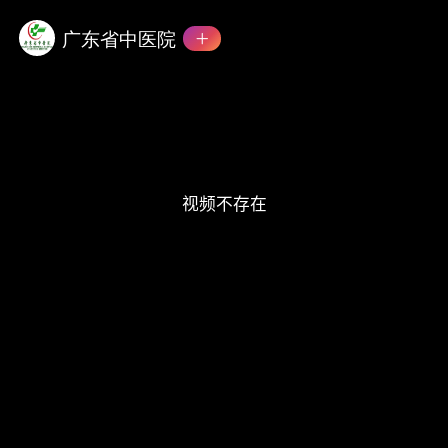
This
is
a
广东省中医院
modal
window.
视频不存在