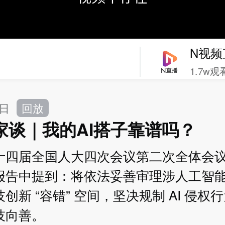
N视频
1.7w观
9日
回放
家谈｜我的AI搭子靠谱吗？
十四届全国人大四次会议第二次全体会
报告中提到：将依法妥善审理涉人工智
创新 “容错” 空间，坚决规制 AI 侵权
技向善。