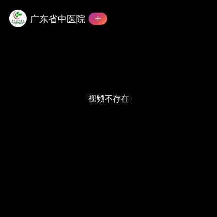
This
is
a
广东省中医院
modal
window.
视频不存在