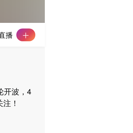
直播
轮开波，4
关注！