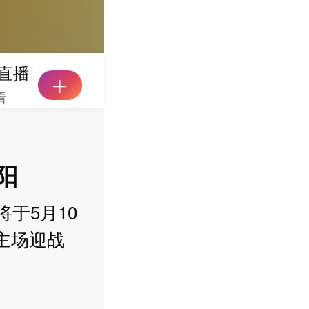
直播
看
阳
于5月10
主场迎战