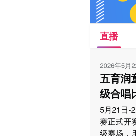
直播
2026年5月
五育润
级合唱
5月21日
赛正式开
级赛场，