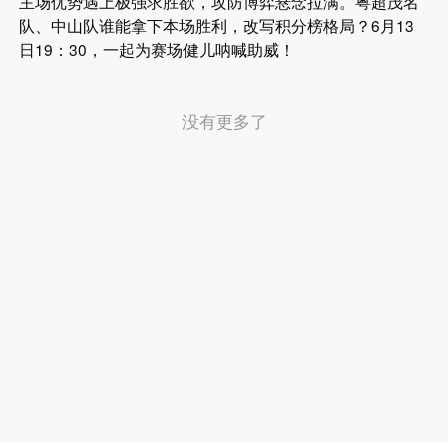
主场优势遇上极强求胜欲，攻防博弈悬念拉满。粤超茂名
队、中山队谁能拿下本场胜利，改写积分榜格局？6月13
日19：30，一起为赛场健儿呐喊助威！
没有更多了