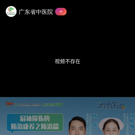
This
is
a
广东省中医院
modal
window.
视频不存在