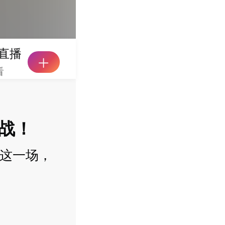
直播
看
开战！
。这一场，