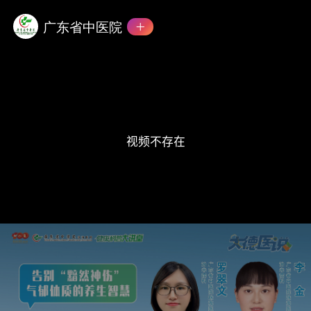
This
is
a
广东省中医院
modal
window.
视频不存在