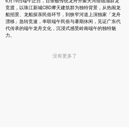
6月19日端午正日，百余艘传统龙舟齐聚天河猎德涌群龙
竞渡，以珠江新城CBD摩天建筑群为独特背景，从热闹龙
船招景、龙船探亲民俗环节，到狭窄河道上演独家「龙舟
漂移」急转竞速，串联端午民俗与暑期休闲，见证广东代
代传承的端午龙舟文化，沉浸式感受岭南端午的独特魅
力。
没有更多了