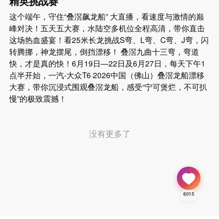
精英挑战赛
这个端午，守住“叠滘飙龙船” 大直播，看速度与激情的巅
峰对决！五天五大赛，水陆空多机位全程高清，带你直击
这场热血盛宴！看25米长龙挑战S弯、L弯、C弯、J弯，闪
转腾挪，神龙摆尾，倒挡漂移！ 叠滘九曲十三弯，弯道
快，才是真的快！6月19日—22日及6月27日，每天下午1
点半开始，一汽-大众T6·2026中国（佛山）叠滘龙船漂移
大赛，带你沉浸式围观叠滘龙船，感受“宁可煲烂，不可扒
慢”的极致震撼！
没有更多了
6015